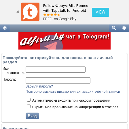
Вход
Follow Форум Alfa Romeo
with Tapatalk for Android
VIEW
FREE - on Google Play
Пожалуйста, авторизуйтесь для входа в ваш личный
раздел.
Имя
пользователя:
Пароль:
Забыли пароль?
Повторно выслать письмо для активации учётной записи
Автоматически входить при каждом посещении
Скрыть моё пребывание на конференции в этот раз
Регистрация