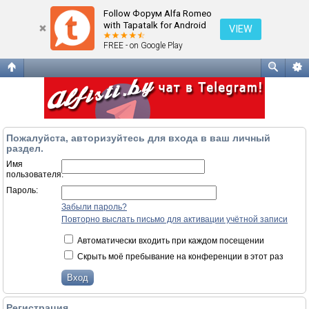
Вход
Follow Форум Alfa Romeo
with Tapatalk for Android
VIEW
FREE - on Google Play
Пожалуйста, авторизуйтесь для входа в ваш личный
раздел.
Имя
пользователя:
Пароль:
Забыли пароль?
Повторно выслать письмо для активации учётной записи
Автоматически входить при каждом посещении
Скрыть моё пребывание на конференции в этот раз
Регистрация