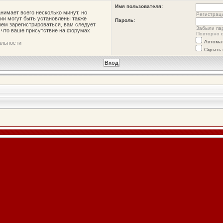
Имя пользователя:
нимает всего несколько минут, но
Регистрац
ии могут быть установлены также
Пароль:
ем зарегистрироваться, вам следует
Забыли па
, что ваше присутствие на форумах
Повторно в
Автома
альности
Скрыть 