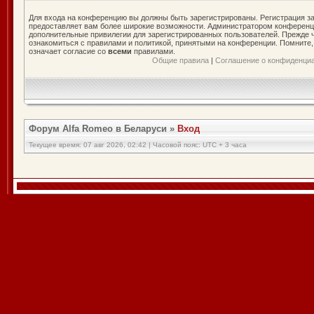
Для входа на конференцию вы должны быть зарегистрированы. Регистрация за
предоставляет вам более широкие возможности. Администратором конференц
дополнительные привилегии для зарегистрированных пользователей. Прежде ч
ознакомиться с правилами и политикой, принятыми на конференции. Помните
означает согласие со
всеми
правилами.
Общие правила
|
Соглашение о конфиденци
Форум Alfa Romeo в Беларуси
»
Вход
Текущее время: 07 авг 2026, 02:42 | Часовой пояс: UTC + 3 часа