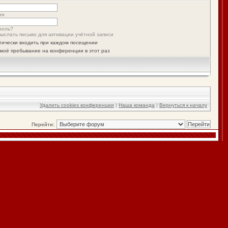
ия
роль?
ыслать письмо для активации учётной записи
тически входить при каждом посещении
моё пребывание на конференции в этот раз
Удалить cookies конференции
|
Наша команда
|
Вернуться к началу
Перейти: