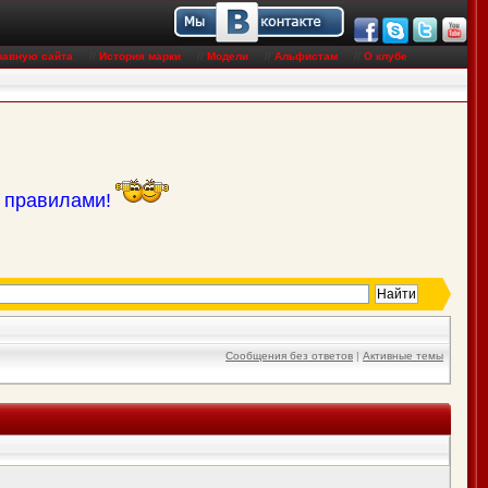
лавную сайта
//
История марки
//
Модели
//
Альфистам
//
О клубе
с правилами!
Сообщения без ответов
|
Активные темы